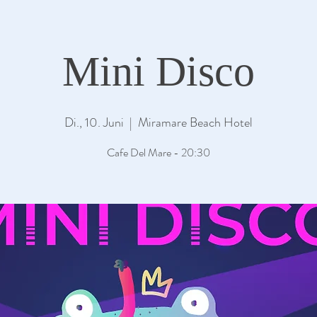
Mini Disco
Di., 10. Juni
  |  
Miramare Beach Hotel
Cafe Del Mare - 20:30