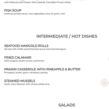
İçecek Menüsü / Drink
Menu
Herşey Dahil / All Inclusive