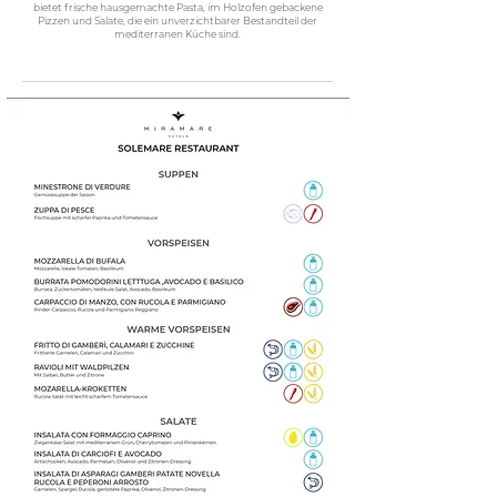
bietet frische hausgemachte Pasta, im Holzofen gebackene
Pizzen und Salate, die ein unverzichtbarer Bestandteil der
mediterranen Küche sind.